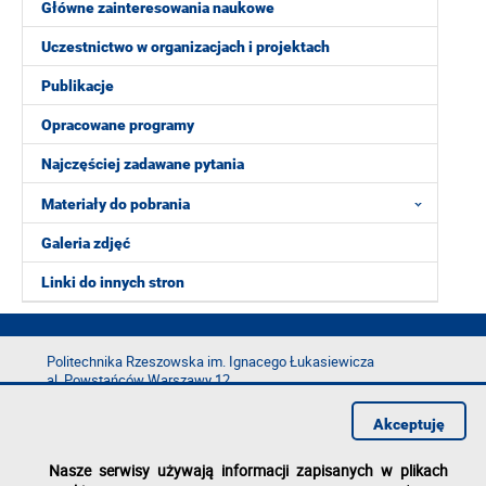
Główne zainteresowania naukowe
Uczestnictwo w organizacjach i projektach
Publikacje
Opracowane programy
Najczęściej zadawane pytania
Materiały do pobrania
Galeria zdjęć
Linki do innych stron
Politechnika Rzeszowska im. Ignacego Łukasiewicza
al. Powstańców Warszawy 12
35-029 Rzeszów
Akceptuję
tel.: +48 17 865 11 00
fax: +48 17 854 12 60
Nasze serwisy używają informacji zapisanych w plikach
e-mail:
kancelaria@prz.edu.pl