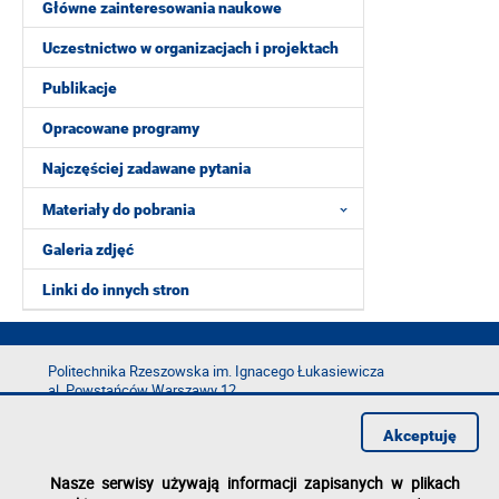
Główne zainteresowania naukowe
Uczestnictwo w organizacjach i projektach
Publikacje
Opracowane programy
Najczęściej zadawane pytania
Materiały do pobrania
Galeria zdjęć
Linki do innych stron
Politechnika Rzeszowska im. Ignacego Łukasiewicza
al. Powstańców Warszawy 12
35-029 Rzeszów
Akceptuję
tel.: +48 17 865 11 00
fax: +48 17 854 12 60
Nasze serwisy używają informacji zapisanych w plikach
e-mail:
kancelaria@prz.edu.pl