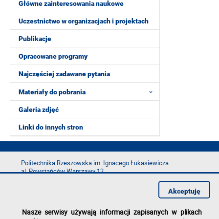
Główne zainteresowania naukowe
Uczestnictwo w organizacjach i projektach
Publikacje
Opracowane programy
Najczęściej zadawane pytania
Materiały do pobrania
Galeria zdjęć
Linki do innych stron
Politechnika Rzeszowska im. Ignacego Łukasiewicza
al. Powstańców Warszawy 12
35-029 Rzeszów
Akceptuję
tel.: +48 17 865 11 00
fax: +48 17 854 12 60
Nasze serwisy używają informacji zapisanych w plikach
e-mail:
kancelaria@prz.edu.pl