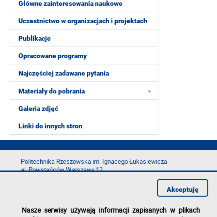
Główne zainteresowania naukowe
Uczestnictwo w organizacjach i projektach
Publikacje
Opracowane programy
Najczęściej zadawane pytania
Materiały do pobrania
Galeria zdjęć
Linki do innych stron
Politechnika Rzeszowska im. Ignacego Łukasiewicza
al. Powstańców Warszawy 12
35-029 Rzeszów
Akceptuję
tel.: +48 17 865 11 00
fax: +48 17 854 12 60
Nasze serwisy używają informacji zapisanych w plikach
e-mail:
kancelaria@prz.edu.pl