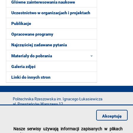
Główne zainteresowania naukowe
Uczestnictwo w organizacjach i projektach
Publikacje
Opracowane programy
Najczęściej zadawane pytania
Materiały do pobrania
Galeria zdjęć
Linki do innych stron
Politechnika Rzeszowska im. Ignacego Łukasiewicza
al. Powstańców Warszawy 12
35-029 Rzeszów
Akceptuję
tel.: +48 17 865 11 00
fax: +48 17 854 12 60
Nasze serwisy używają informacji zapisanych w plikach
e-mail:
kancelaria@prz.edu.pl